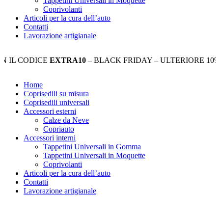
Tappetini Universali in Moquette
Coprivolanti
Articoli per la cura dell’auto
Contatti
Lavorazione artigianale
CODICE
EXTRA10
– BLACK FRIDAY – ULTERIORE 10% DI S
Home
Coprisedili su misura
Coprisedili universali
Accessori esterni
Calze da Neve
Copriauto
Accessori interni
Tappetini Universali in Gomma
Tappetini Universali in Moquette
Coprivolanti
Articoli per la cura dell’auto
Contatti
Lavorazione artigianale