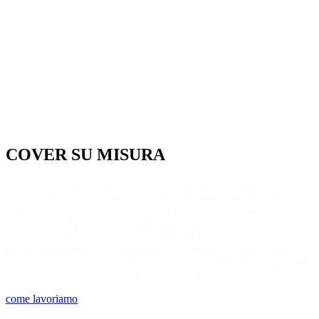
COVER SU MISURA​
Alla ricerca della protezione definitiva per la tua auto? La risposta è semplice:
le nostre cover su misura. Quando si tratta di mantenere il tuo veicolo al sicuro e
in condizioni impeccabili, niente supera la qualità e la precisione delle nostre
fodere per auto. Le nostre cover su misura sono la risposta alle tue esigenze
specifiche di protezione. Ogni fodera è progettata con cura e precisione per
adattarsi perfettamente alle dimensioni e alla forma della tua auto. Questo
significa che ogni angolo, ogni dettaglio è coperto, garantendo una protezione
totale contro gli agenti atmosferici, la polvere e i graffi.
come lavoriamo