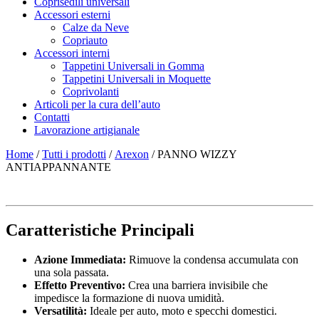
Coprisedili universali
Accessori esterni
Calze da Neve
Copriauto
Accessori interni
Tappetini Universali in Gomma
Tappetini Universali in Moquette
Coprivolanti
Articoli per la cura dell’auto
Contatti
Lavorazione artigianale
Home
/
Tutti i prodotti
/
Arexon
/ PANNO WIZZY
ANTIAPPANNANTE
Caratteristiche Principali
Azione Immediata:
Rimuove la condensa accumulata con
una sola passata.
Effetto Preventivo:
Crea una barriera invisibile che
impedisce la formazione di nuova umidità.
Versatilità:
Ideale per auto, moto e specchi domestici.