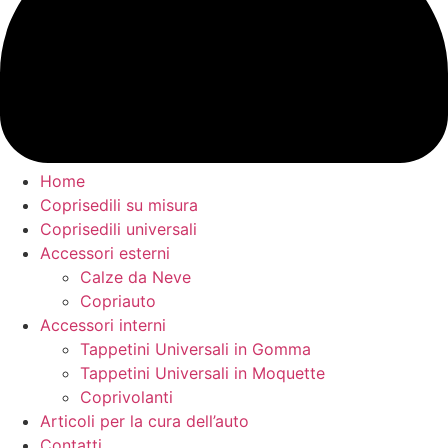
Home
Coprisedili su misura
Coprisedili universali
Accessori esterni
Calze da Neve
Copriauto
Accessori interni
Tappetini Universali in Gomma
Tappetini Universali in Moquette
Coprivolanti
Articoli per la cura dell’auto
Contatti