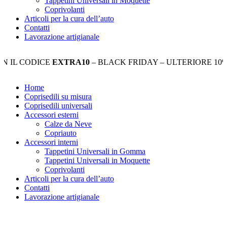
Tappetini Universali in Moquette
Coprivolanti
Articoli per la cura dell’auto
Contatti
Lavorazione artigianale
CODICE
EXTRA10
– BLACK FRIDAY – ULTERIORE 10% DI S
Home
Coprisedili su misura
Coprisedili universali
Accessori esterni
Calze da Neve
Copriauto
Accessori interni
Tappetini Universali in Gomma
Tappetini Universali in Moquette
Coprivolanti
Articoli per la cura dell’auto
Contatti
Lavorazione artigianale