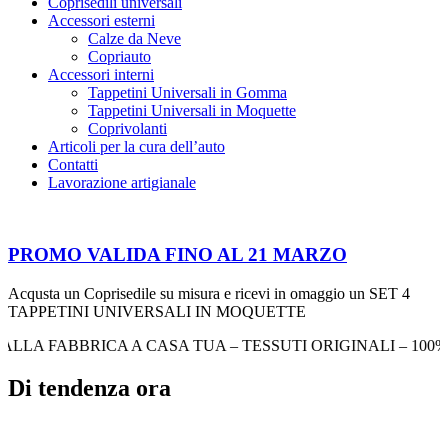
Coprisedili universali
Accessori esterni
Calze da Neve
Copriauto
Accessori interni
Tappetini Universali in Gomma
Tappetini Universali in Moquette
Coprivolanti
Articoli per la cura dell’auto
Contatti
Lavorazione artigianale
PROMO VALIDA FINO AL 21 MARZO
Acqusta un Coprisedile su misura e ricevi in omaggio un SET 4
TAPPETINI UNIVERSALI IN MOQUETTE​
LLA FABBRICA A CASA TUA – TESSUTI ORIGINALI – 100% Made in 
Di tendenza ora