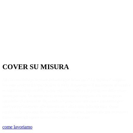
COVER SU MISURA​
Alla ricerca della protezione definitiva per la tua auto? La risposta è semplice:
le nostre cover su misura. Quando si tratta di mantenere il tuo veicolo al sicuro e
in condizioni impeccabili, niente supera la qualità e la precisione delle nostre
fodere per auto. Le nostre cover su misura sono la risposta alle tue esigenze
specifiche di protezione. Ogni fodera è progettata con cura e precisione per
adattarsi perfettamente alle dimensioni e alla forma della tua auto. Questo
significa che ogni angolo, ogni dettaglio è coperto, garantendo una protezione
totale contro gli agenti atmosferici, la polvere e i graffi.
come lavoriamo