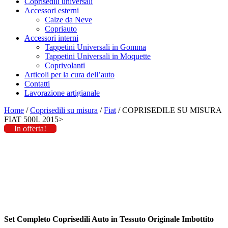
Coprisedili universali
Accessori esterni
Calze da Neve
Copriauto
Accessori interni
Tappetini Universali in Gomma
Tappetini Universali in Moquette
Coprivolanti
Articoli per la cura dell’auto
Contatti
Lavorazione artigianale
Home
/
Coprisedili su misura
/
Fiat
/ COPRISEDILE SU MISURA
FIAT 500L 2015>
In offerta!
Set Completo Coprisedili Auto in Tessuto Originale Imbottito