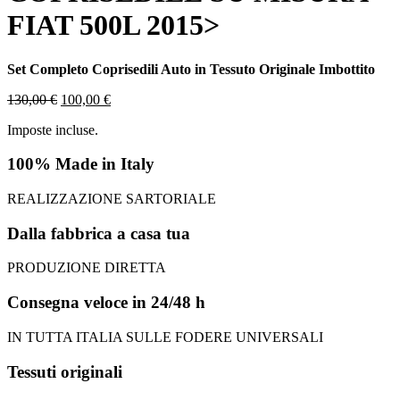
FIAT 500L 2015>
Set Completo Coprisedili Auto in Tessuto Originale Imbottito
Il
Il
130,00
€
100,00
€
prezzo
prezzo
Imposte incluse.
originale
attuale
era:
è:
100% Made in Italy
130,00 €.
100,00 €.
REALIZZAZIONE SARTORIALE
Dalla fabbrica a casa tua
PRODUZIONE DIRETTA
Consegna veloce in 24/48 h
IN TUTTA ITALIA SULLE FODERE UNIVERSALI
Tessuti originali