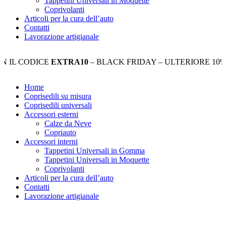
Tappetini Universali in Moquette
Coprivolanti
Articoli per la cura dell’auto
Contatti
Lavorazione artigianale
CODICE
EXTRA10
– BLACK FRIDAY – ULTERIORE 10% DI S
Home
Coprisedili su misura
Coprisedili universali
Accessori esterni
Calze da Neve
Copriauto
Accessori interni
Tappetini Universali in Gomma
Tappetini Universali in Moquette
Coprivolanti
Articoli per la cura dell’auto
Contatti
Lavorazione artigianale