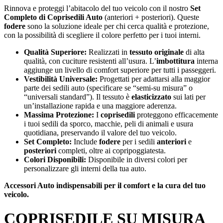
Rinnova e proteggi l’abitacolo del tuo veicolo con il nostro
Set
Completo di Coprisedili Auto
(anteriori + posteriori). Queste
fodere
sono la soluzione ideale per chi cerca qualità e protezione,
con la possibilità di scegliere il colore perfetto per i tuoi interni.
Qualità Superiore:
Realizzati in
tessuto originale
di alta
qualità, con cuciture resistenti all’usura. L’
imbottitura
interna
aggiunge un livello di comfort superiore per tutti i passeggeri.
Vestibilità Universale:
Progettati per adattarsi alla maggior
parte dei sedili auto (specificare se “semi-su misura” o
“universali standard”). Il tessuto è
elasticizzato
sui lati per
un’installazione rapida e una maggiore aderenza.
Massima Protezione:
I
coprisedili
proteggono efficacemente
i tuoi sedili da sporco, macchie, peli di animali e usura
quotidiana, preservando il valore del tuo veicolo.
Set Completo:
Include
fodere
per i sedili
anteriori
e
posteriori
completi, oltre ai copripoggiatesta.
Colori Disponibili:
Disponibile in diversi colori per
personalizzare gli interni della tua auto.
Accessori Auto indispensabili per il comfort e la cura del tuo
veicolo.
COPRISEDILE SU MISURA