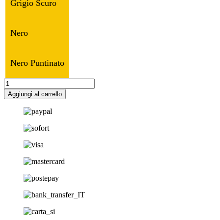
Grigio Scuro
Nero
Nero Puntinato
COPRISEDILE
SU
Aggiungi al carrello
MISURA
FIAT
500L
2015>
quantità