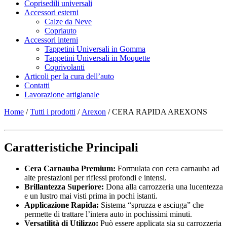
Coprisedili universali
Accessori esterni
Calze da Neve
Copriauto
Accessori interni
Tappetini Universali in Gomma
Tappetini Universali in Moquette
Coprivolanti
Articoli per la cura dell’auto
Contatti
Lavorazione artigianale
Home
/
Tutti i prodotti
/
Arexon
/ CERA RAPIDA AREXONS
Caratteristiche Principali
Cera Carnauba Premium:
Formulata con cera carnauba ad
alte prestazioni per riflessi profondi e intensi.
Brillantezza Superiore:
Dona alla carrozzeria una lucentezza
e un lustro mai visti prima in pochi istanti.
Applicazione Rapida:
Sistema “spruzza e asciuga” che
permette di trattare l’intera auto in pochissimi minuti.
Versatilità di Utilizzo:
Può essere applicata sia su carrozzeria