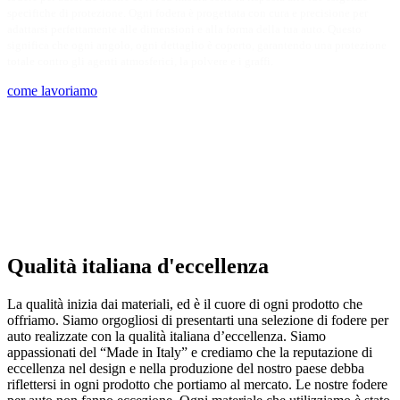
specifiche di protezione. Ogni fodera è progettata con cura e precisione per
adattarsi perfettamente alle dimensioni e alla forma della tua auto. Questo
significa che ogni angolo, ogni dettaglio è coperto, garantendo una protezione
totale contro gli agenti atmosferici, la polvere e i graffi.
come lavoriamo
Qualità italiana d'eccellenza
La qualità inizia dai materiali, ed è il cuore di ogni prodotto che
offriamo. Siamo orgogliosi di presentarti una selezione di fodere per
auto realizzate con la qualità italiana d’eccellenza. Siamo
appassionati del “Made in Italy” e crediamo che la reputazione di
eccellenza nel design e nella produzione del nostro paese debba
riflettersi in ogni prodotto che portiamo al mercato. Le nostre fodere