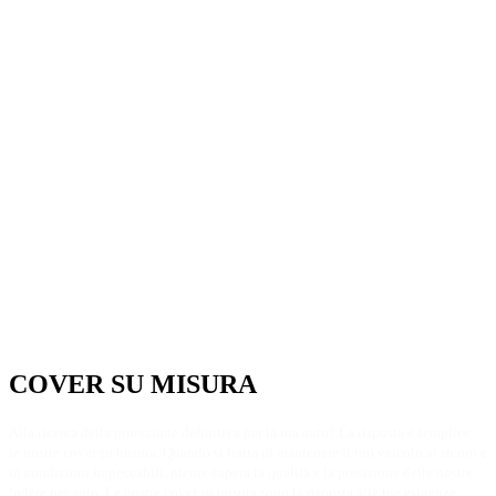
COVER SU MISURA​
Alla ricerca della protezione definitiva per la tua auto? La risposta è semplice:
le nostre cover su misura. Quando si tratta di mantenere il tuo veicolo al sicuro e
in condizioni impeccabili, niente supera la qualità e la precisione delle nostre
fodere per auto. Le nostre cover su misura sono la risposta alle tue esigenze