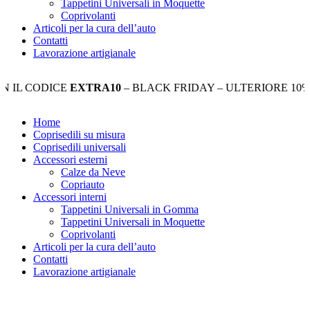
Tappetini Universali in Moquette
Coprivolanti
Articoli per la cura dell’auto
Contatti
Lavorazione artigianale
CODICE
EXTRA10
– BLACK FRIDAY – ULTERIORE 10% DI S
Home
Coprisedili su misura
Coprisedili universali
Accessori esterni
Calze da Neve
Copriauto
Accessori interni
Tappetini Universali in Gomma
Tappetini Universali in Moquette
Coprivolanti
Articoli per la cura dell’auto
Contatti
Lavorazione artigianale