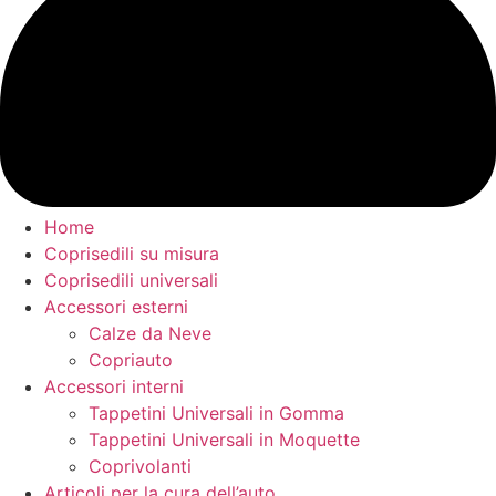
Home
Coprisedili su misura
Coprisedili universali
Accessori esterni
Calze da Neve
Copriauto
Accessori interni
Tappetini Universali in Gomma
Tappetini Universali in Moquette
Coprivolanti
Articoli per la cura dell’auto