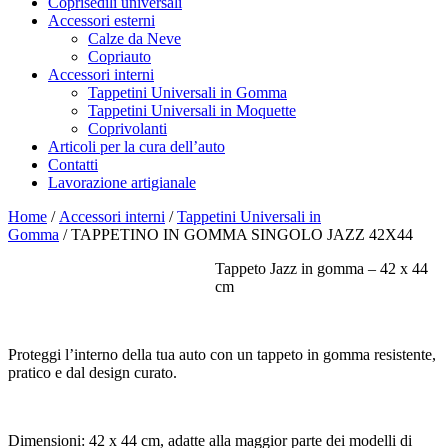
Coprisedili universali
Accessori esterni
Calze da Neve
Copriauto
Accessori interni
Tappetini Universali in Gomma
Tappetini Universali in Moquette
Coprivolanti
Articoli per la cura dell’auto
Contatti
Lavorazione artigianale
Home
/
Accessori interni
/
Tappetini Universali in
Gomma
/ TAPPETINO IN GOMMA SINGOLO JAZZ 42X44
Tappeto Jazz in gomma – 42 x 44
cm
Proteggi l’interno della tua auto con un tappeto in gomma resistente,
pratico e dal design curato.
Dimensioni: 42 x 44 cm, adatte alla maggior parte dei modelli di