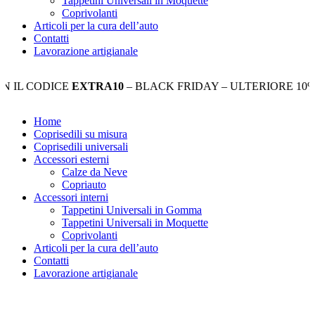
Tappetini Universali in Moquette
Coprivolanti
Articoli per la cura dell’auto
Contatti
Lavorazione artigianale
CODICE
EXTRA10
– BLACK FRIDAY – ULTERIORE 10% DI S
Home
Coprisedili su misura
Coprisedili universali
Accessori esterni
Calze da Neve
Copriauto
Accessori interni
Tappetini Universali in Gomma
Tappetini Universali in Moquette
Coprivolanti
Articoli per la cura dell’auto
Contatti
Lavorazione artigianale