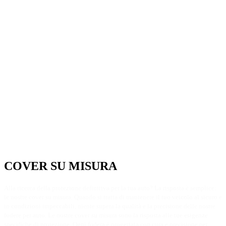
COVER SU MISURA​
Alla ricerca della protezione definitiva per la tua auto? La risposta è semplice:
le nostre cover su misura. Quando si tratta di mantenere il tuo veicolo al sicuro e
in condizioni impeccabili, niente supera la qualità e la precisione delle nostre
fodere per auto. Le nostre cover su misura sono la risposta alle tue esigenze
specifiche di protezione. Ogni fodera è progettata con cura e precisione per