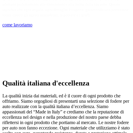
adattarsi perfettamente alle dimensioni e alla forma della tua auto. Questo
significa che ogni angolo, ogni dettaglio è coperto, garantendo una protezione
totale contro gli agenti atmosferici, la polvere e i graffi.
come lavoriamo
Qualità italiana d'eccellenza
La qualità inizia dai materiali, ed è il cuore di ogni prodotto che
offriamo. Siamo orgogliosi di presentarti una selezione di fodere per
auto realizzate con la qualità italiana d’eccellenza. Siamo
appassionati del “Made in Italy” e crediamo che la reputazione di
eccellenza nel design e nella produzione del nostro paese debba
riflettersi in ogni prodotto che portiamo al mercato. Le nostre fodere
per auto non fanno eccezione. Ogni materiale che utilizziamo è stato