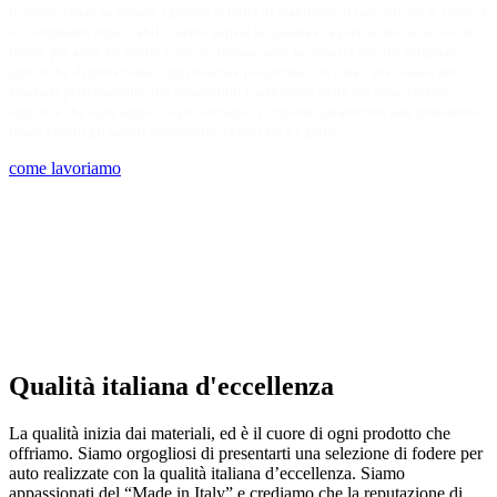
le nostre cover su misura. Quando si tratta di mantenere il tuo veicolo al sicuro e
in condizioni impeccabili, niente supera la qualità e la precisione delle nostre
fodere per auto. Le nostre cover su misura sono la risposta alle tue esigenze
specifiche di protezione. Ogni fodera è progettata con cura e precisione per
adattarsi perfettamente alle dimensioni e alla forma della tua auto. Questo
significa che ogni angolo, ogni dettaglio è coperto, garantendo una protezione
totale contro gli agenti atmosferici, la polvere e i graffi.
come lavoriamo
Qualità italiana d'eccellenza
La qualità inizia dai materiali, ed è il cuore di ogni prodotto che
offriamo. Siamo orgogliosi di presentarti una selezione di fodere per
auto realizzate con la qualità italiana d’eccellenza. Siamo
appassionati del “Made in Italy” e crediamo che la reputazione di