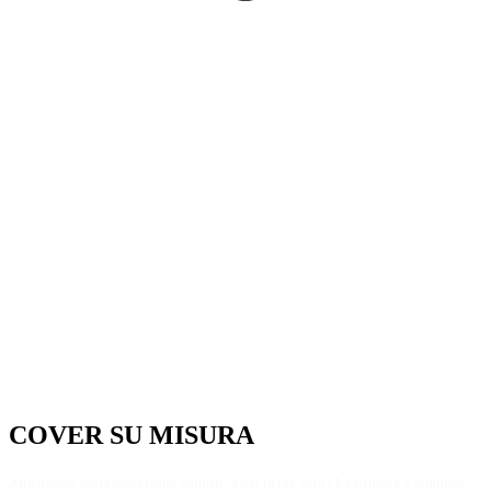
COVER SU MISURA​
Alla ricerca della protezione definitiva per la tua auto? La risposta è semplice: