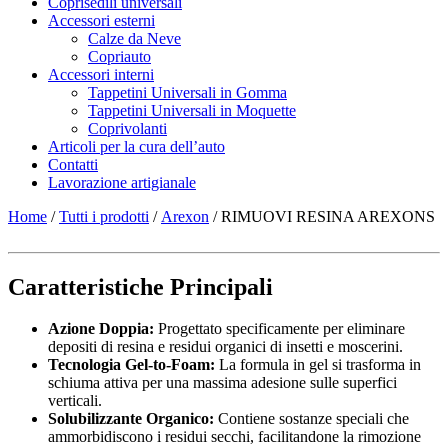
Coprisedili universali
Accessori esterni
Calze da Neve
Copriauto
Accessori interni
Tappetini Universali in Gomma
Tappetini Universali in Moquette
Coprivolanti
Articoli per la cura dell’auto
Contatti
Lavorazione artigianale
Home
/
Tutti i prodotti
/
Arexon
/ RIMUOVI RESINA AREXONS
Caratteristiche Principali
Azione Doppia:
Progettato specificamente per eliminare
depositi di resina e residui organici di insetti e moscerini.
Tecnologia Gel-to-Foam:
La formula in gel si trasforma in
schiuma attiva per una massima adesione sulle superfici
verticali.
Solubilizzante Organico:
Contiene sostanze speciali che
ammorbidiscono i residui secchi, facilitandone la rimozione