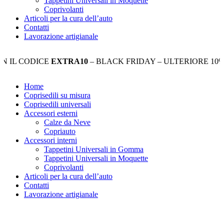
Tappetini Universali in Moquette
Coprivolanti
Articoli per la cura dell’auto
Contatti
Lavorazione artigianale
CODICE
EXTRA10
– BLACK FRIDAY – ULTERIORE 10% DI S
Home
Coprisedili su misura
Coprisedili universali
Accessori esterni
Calze da Neve
Copriauto
Accessori interni
Tappetini Universali in Gomma
Tappetini Universali in Moquette
Coprivolanti
Articoli per la cura dell’auto
Contatti
Lavorazione artigianale