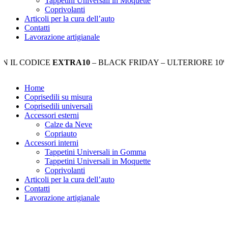
Tappetini Universali in Moquette
Coprivolanti
Articoli per la cura dell’auto
Contatti
Lavorazione artigianale
CODICE
EXTRA10
– BLACK FRIDAY – ULTERIORE 10% DI S
Home
Coprisedili su misura
Coprisedili universali
Accessori esterni
Calze da Neve
Copriauto
Accessori interni
Tappetini Universali in Gomma
Tappetini Universali in Moquette
Coprivolanti
Articoli per la cura dell’auto
Contatti
Lavorazione artigianale