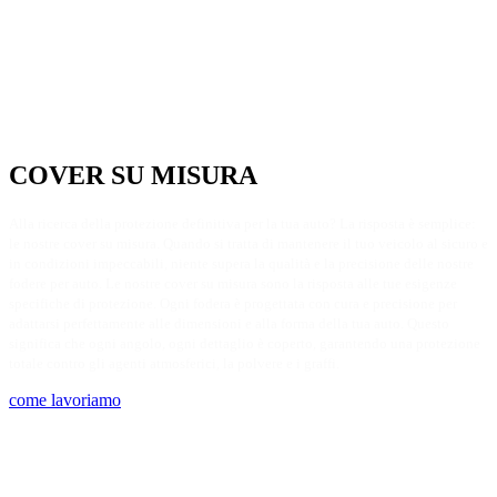
COVER SU MISURA​
Alla ricerca della protezione definitiva per la tua auto? La risposta è semplice:
le nostre cover su misura. Quando si tratta di mantenere il tuo veicolo al sicuro e
in condizioni impeccabili, niente supera la qualità e la precisione delle nostre
fodere per auto. Le nostre cover su misura sono la risposta alle tue esigenze
specifiche di protezione. Ogni fodera è progettata con cura e precisione per
adattarsi perfettamente alle dimensioni e alla forma della tua auto. Questo
significa che ogni angolo, ogni dettaglio è coperto, garantendo una protezione
totale contro gli agenti atmosferici, la polvere e i graffi.
come lavoriamo