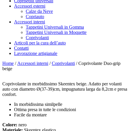
Coprisedili universali
Accessori esterni
Calze da Neve
Copriauto
Accessori interni
Tappetini Universali in Gomma
Tappetini Universali in Moquette
Coprivolanti
Articoli per la cura dell’auto
Contatti
Lavorazione artigianale
Home
/
Accessori interni
/
Coprivolanti
/ Coprivolante Duo-grip
beige
Coprivolante in morbidissimo Skeentex beige. Adatto per volanti
auto con diametro Ø(37-39)cm, impugnatura larga da 8,2cm e presa
confort.
In morbidissima similpelle
Ottima presa in tutte le condizioni
Facile da montare
Colore:
nero
Materiale:
Skeentex elastico