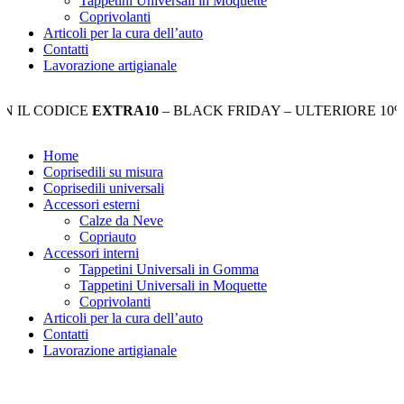
Tappetini Universali in Moquette
Coprivolanti
Articoli per la cura dell’auto
Contatti
Lavorazione artigianale
CODICE
EXTRA10
– BLACK FRIDAY – ULTERIORE 10% DI S
Home
Coprisedili su misura
Coprisedili universali
Accessori esterni
Calze da Neve
Copriauto
Accessori interni
Tappetini Universali in Gomma
Tappetini Universali in Moquette
Coprivolanti
Articoli per la cura dell’auto
Contatti
Lavorazione artigianale