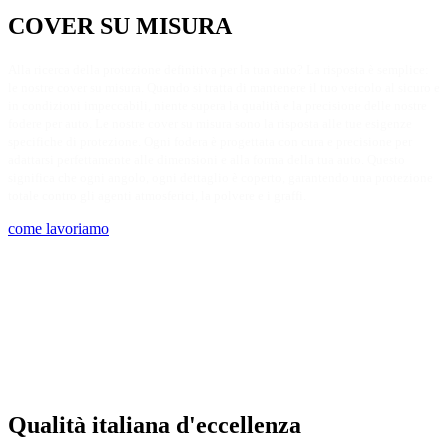
COVER SU MISURA​
Alla ricerca della protezione definitiva per la tua auto? La risposta è semplice:
le nostre cover su misura. Quando si tratta di mantenere il tuo veicolo al sicuro e
in condizioni impeccabili, niente supera la qualità e la precisione delle nostre
fodere per auto. Le nostre cover su misura sono la risposta alle tue esigenze
specifiche di protezione. Ogni fodera è progettata con cura e precisione per
adattarsi perfettamente alle dimensioni e alla forma della tua auto. Questo
significa che ogni angolo, ogni dettaglio è coperto, garantendo una protezione
totale contro gli agenti atmosferici, la polvere e i graffi.
come lavoriamo
Qualità italiana d'eccellenza