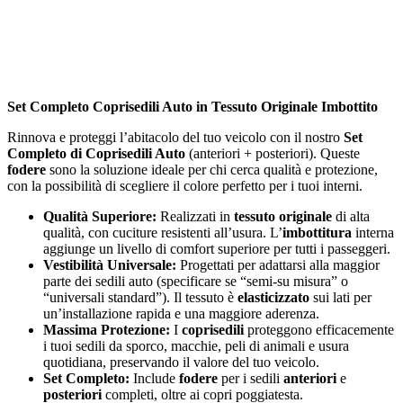
Set Completo Coprisedili Auto in Tessuto Originale Imbottito
Rinnova e proteggi l’abitacolo del tuo veicolo con il nostro
Set
Completo di Coprisedili Auto
(anteriori + posteriori). Queste
fodere
sono la soluzione ideale per chi cerca qualità e protezione,
con la possibilità di scegliere il colore perfetto per i tuoi interni.
Qualità Superiore:
Realizzati in
tessuto originale
di alta
qualità, con cuciture resistenti all’usura. L’
imbottitura
interna
aggiunge un livello di comfort superiore per tutti i passeggeri.
Vestibilità Universale:
Progettati per adattarsi alla maggior
parte dei sedili auto (specificare se “semi-su misura” o
“universali standard”). Il tessuto è
elasticizzato
sui lati per
un’installazione rapida e una maggiore aderenza.
Massima Protezione:
I
coprisedili
proteggono efficacemente
i tuoi sedili da sporco, macchie, peli di animali e usura
quotidiana, preservando il valore del tuo veicolo.
Set Completo:
Include
fodere
per i sedili
anteriori
e
posteriori
completi, oltre ai copri poggiatesta.