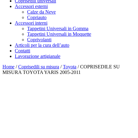
Coprisedili universali
Accessori esterni
Calze da Neve
Copriauto
Accessori interni
Tappetini Universali in Gomma
Tappetini Universali in Moquette
Coprivolanti
Articoli per la cura dell’auto
Contatti
Lavorazione artigianale
Home
/
Coprisedili su misura
/
Toyota
/ COPRISEDILE SU
MISURA TOYOTA YARIS 2005-2011