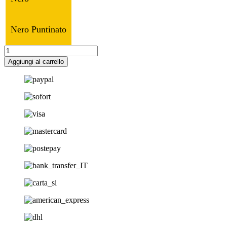
Nero Puntinato
Coprisedili
Citroen
Aggiungi al carrello
C1
2005-
2014
quantità