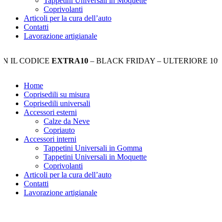
Tappetini Universali in Moquette
Coprivolanti
Articoli per la cura dell’auto
Contatti
Lavorazione artigianale
 CODICE
EXTRA10
– BLACK FRIDAY – ULTERIORE 10% DI 
Home
Coprisedili su misura
Coprisedili universali
Accessori esterni
Calze da Neve
Copriauto
Accessori interni
Tappetini Universali in Gomma
Tappetini Universali in Moquette
Coprivolanti
Articoli per la cura dell’auto
Contatti
Lavorazione artigianale