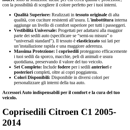
con la possibilità di scegliere il colore perfetto per i tuoi interni.
Qualità Superiore:
Realizzati in
tessuto originale
di alta
qualità, con cuciture resistenti all’usura. L’
imbottitura
interna
aggiunge un livello di comfort superiore per tutti i passeggeri.
Vestibilità Universale:
Progettati per adattarsi alla maggior
parte dei sedili auto (specificare se “semi-su misura” o
“universali standard”). Il tessuto è
elasticizzato
sui lati per
un’installazione rapida e una maggiore aderenza.
Massima Protezione:
I
coprisedili
proteggono efficacemente
i tuoi sedili da sporco, macchie, peli di animali e usura
quotidiana, preservando il valore del tuo veicolo.
Set Completo:
Include
fodere
per i sedili
anteriori
e
posteriori
completi, oltre ai copri poggiatesta.
Colori Disponibili:
Disponibile in diversi colori per
personalizzare gli interni della tua auto.
Accessori Auto indispensabili per il comfort e la cura del tuo
veicolo.
Coprisedili Citroen C1 2005-
2014