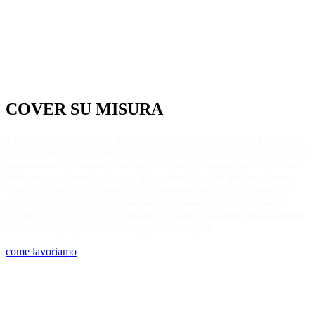
COVER SU MISURA​
Alla ricerca della protezione definitiva per la tua auto? La risposta è semplice:
le nostre cover su misura. Quando si tratta di mantenere il tuo veicolo al sicuro e
in condizioni impeccabili, niente supera la qualità e la precisione delle nostre
fodere per auto. Le nostre cover su misura sono la risposta alle tue esigenze
specifiche di protezione. Ogni fodera è progettata con cura e precisione per
adattarsi perfettamente alle dimensioni e alla forma della tua auto. Questo
significa che ogni angolo, ogni dettaglio è coperto, garantendo una protezione
totale contro gli agenti atmosferici, la polvere e i graffi.
come lavoriamo