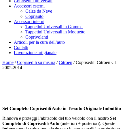
Coprisedili universali
Accessori esterni
Calze da Neve
Copriauto
Accessori interni
Tappetini Universali in Gomma
Tappetini Universali in Moquette
Coprivolanti
Articoli per la cura dell’auto
Contatti
Lavorazione artigianale
Home
/
Coprisedili su misura
/
Citroen
/ Coprisedili Citroen C1
2005-2014
Set Completo Coprisedili Auto in Tessuto Originale Imbottito
Rinnova e proteggi l’abitacolo del tuo veicolo con il nostro
Set
Completo di Coprisedili Auto
(anteriori + posteriori). Queste
fodere
sono la soluzione ideale per chi cerca qualità e protezione,